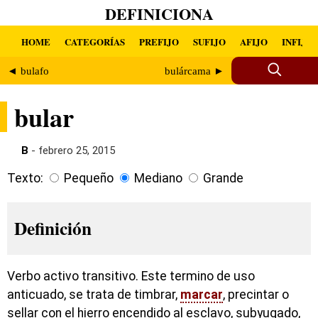
DEFINICIONA
HOME
CATEGORÍAS
PREFIJO
SUFIJO
AFIJO
INFIJO
◄ bulafo
bulárcama ►
bular
B
- febrero 25, 2015
Texto:
Pequeño
Mediano
Grande
Definición
Verbo activo transitivo. Este termino de uso
anticuado, se trata de timbrar,
marcar
, precintar o
sellar con el hierro encendido al esclavo, subyugado,