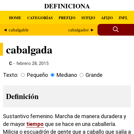
DEFINICIONA
HOME
CATEGORÍAS
PREFIJO
SUFIJO
AFIJO
INFIJO
◄ cabalgable
cabalgador ►
cabalgada
C
- febrero 28, 2015
Texto:
Pequeño
Mediano
Grande
Definición
Sustantivo femenino. Marcha de manera duradera y
de mayor
tiempo
que se hace en una caballería.
Milicia o escuadrón de gente que a caballo que salía a