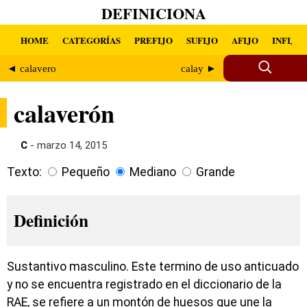
DEFINICIONA
HOME
CATEGORÍAS
PREFIJO
SUFIJO
AFIJO
INFIJO
◄ calavero
calay ►
calaverón
C
- marzo 14, 2015
Texto:
Pequeño
Mediano
Grande
Definición
Sustantivo masculino. Este termino de uso anticuado
y no se encuentra registrado en el diccionario de la
RAE, se refiere a un montón de huesos que une la