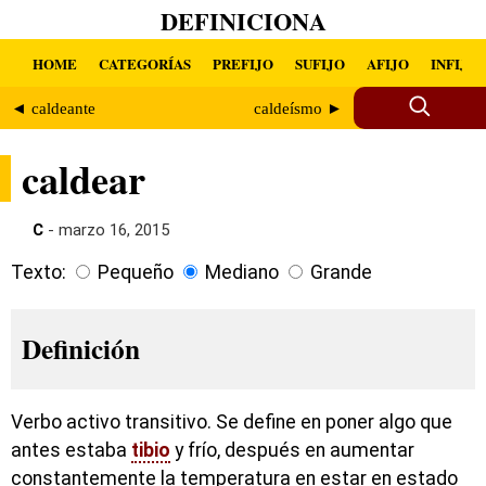
DEFINICIONA
HOME
CATEGORÍAS
PREFIJO
SUFIJO
AFIJO
INFIJO
◄ caldeante
caldeísmo ►
caldear
C
- marzo 16, 2015
Texto:
Pequeño
Mediano
Grande
Definición
Verbo activo transitivo. Se define en poner algo que
antes estaba
tibio
y frío, después en aumentar
constantemente la temperatura en estar en estado