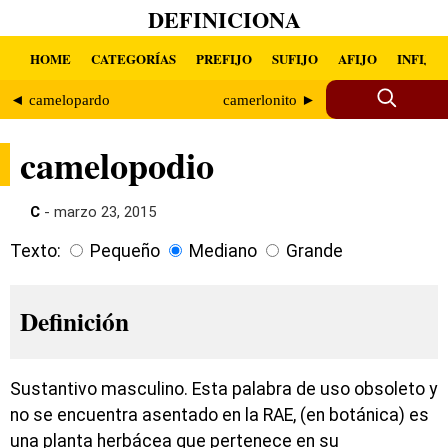
DEFINICIONA
HOME
CATEGORÍAS
PREFIJO
SUFIJO
AFIJO
INFIJO
◄ camelopardo
camerlonito ►
camelopodio
C
- marzo 23, 2015
Texto:
Pequeño
Mediano
Grande
Definición
Sustantivo masculino. Esta palabra de uso obsoleto y
no se encuentra asentado en la RAE, (en botánica) es
una planta herbácea que pertenece en su