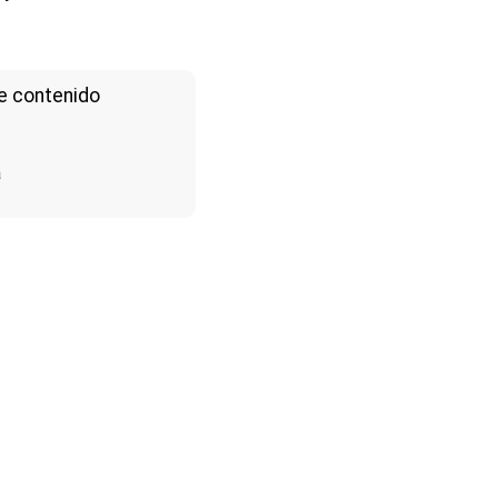
e contenido
a