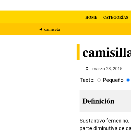
HOME
CATEGORÍAS
◄ camiseta
camisill
C
- marzo 23, 2015
Texto:
Pequeño
Definición
Sustantivo femenino. 
parte diminutiva de c