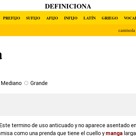
DEFINICIONA
PREFIJO
SUFIJO
AFIJO
INFIJO
LATÍN
GRIEGO
VOCA
camisol
a
Mediano
Grande
Este termino de uso anticuado y no aparece asentado en l
amisa como una prenda que tiene el cuello y
manga
larga