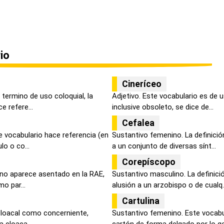
io
Cineríceo
termino de uso coloquial, la
Adjetivo. Este vocabulario es de 
e refere...
inclusive obsoleto, se dice de...
Cefalea
e vocabulario hace referencia (en
Sustantivo femenino. La definició
o o co...
a un conjunto de diversas sínt...
Corepíscopo
 no aparece asentado en la RAE,
Sustantivo masculino. La definic
o par...
alusión a un arzobispo o de cualq..
Cartulina
 cloacal como concerniente,
Sustantivo femenino. Este vocabul
a cloaca...
cartón de forma delgado por lo ge