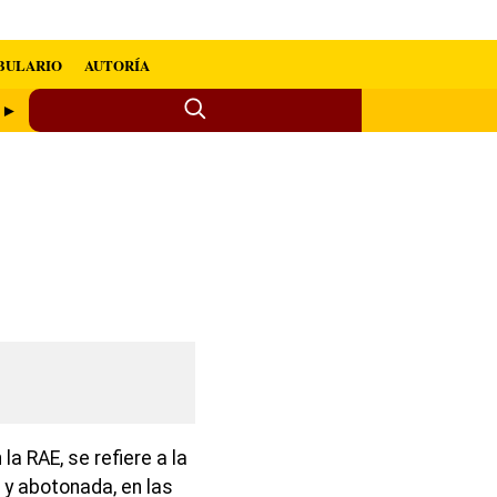
BULARIO
AUTORÍA
a ►
a RAE, se refiere a la
 y abotonada, en las