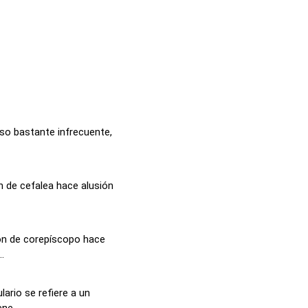
uso bastante infrecuente,
n de cefalea hace alusión
ión de corepíscopo hace
.
ario se refiere a un
ne...