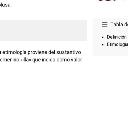
blusa.
Tabla d
Definición
Etimologí
u etimología proviene del sustantivo
femenino «illa» que indica como valor