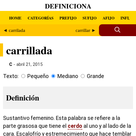
DEFINICIONA
HOME
CATEGORÍAS
PREFIJO
SUFIJO
AFIJO
INFIJO
◄ carrilada
carrillar ►
carrillada
C
- abril 21, 2015
Texto:
Pequeño
Mediano
Grande
Definición
Sustantivo femenino. Esta palabra se refiere a la
parte grasosa que tiene el
cerdo
al uno y al lado de la
cara. Escalofrío y estremecimiento que hace temblar