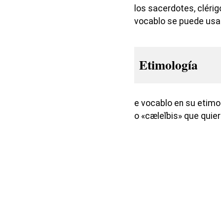
los sacerdotes, cléri
vocablo se puede usa
Etimología
e vocablo en su etimo
o «cæleĭbis» que quier