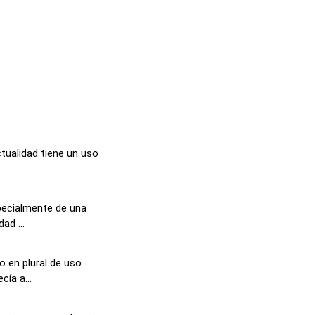
ctualidad tiene un uso
specialmente de una
ad ...
o en plural de uso
ía a...