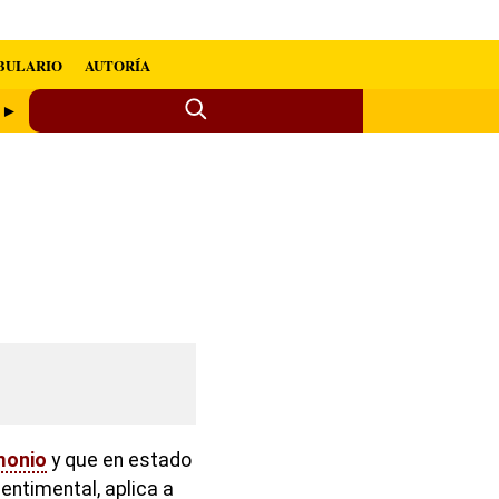
BULARIO
AUTORÍA
a ►
monio
y que en estado
sentimental, aplica a