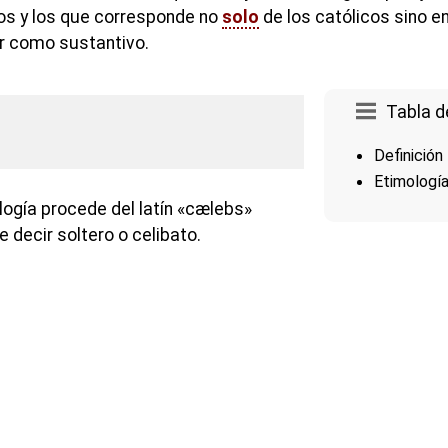
gos y los que corresponde no
solo
de los católicos sino en
r como sustantivo.
Tabla d
Definición
Etimologí
logía procede del latín «cælebs»
e decir soltero o celibato.