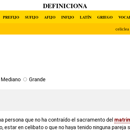
DEFINICIONA
PREFIJO
SUFIJO
AFIJO
INFIJO
LATÍN
GRIEGO
VOCA
celicle
Mediano
Grande
una persona que no ha contraído el sacramento del
matri
ro, estar en celibato o que no haya tenido ninguna pareja 