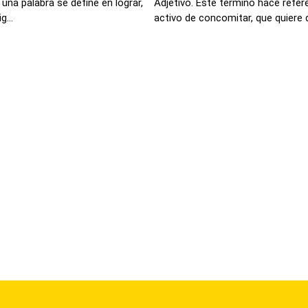
 una palabra se define en lograr,
Adjetivo. Este termino hace refer
g...
activo de concomitar, que quiere d