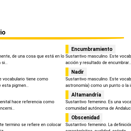
io
Encumbramiento
mente, de una cosa que está en lo
Sustantivo masculino. Este vocabu
si...
acción y resultado de encumbrar..
Nadir
e vocabulario tiene como
Sustantivo masculino. Este vocabu
e esta pigmen...
astronomía) como un punto o la in
Altamandría
 cenital hace referencia como
Sustantivo femenino. Es una voca
cerni...
comunidad autónoma de Andalucía
Obscenidad
ste termino se refiere en colocar
Sustantivo femenino. La definici
z...
característica, cualidad, estado...