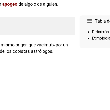
ún
apogeo
de algo o de alguien.
Tabla d
Definición
Etimologí
l mismo origen que «acimut» por un
 de los copistas astrólogos.