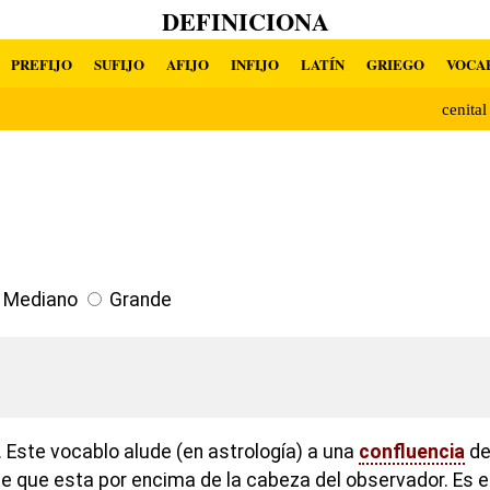
DEFINICIONA
PREFIJO
SUFIJO
AFIJO
INFIJO
LATÍN
GRIEGO
VOCA
cenita
Mediano
Grande
 Este vocablo alude (en astrología) a una
confluencia
de 
ste que esta por encima de la cabeza del observador. Es 