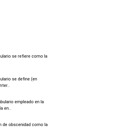
lario se refiere como la
.
lario se define (en
ter...
bulario empleado en la
 en...
ón de obscenidad como la