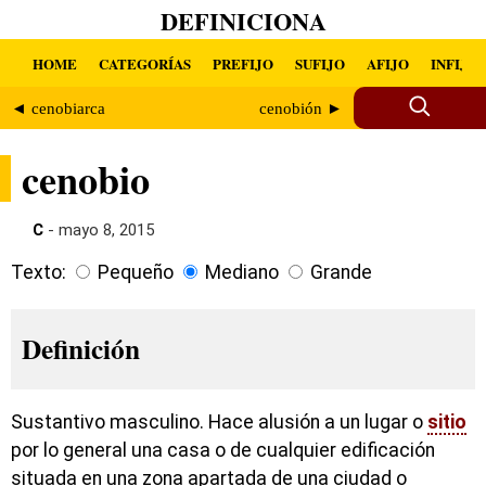
DEFINICIONA
HOME
CATEGORÍAS
PREFIJO
SUFIJO
AFIJO
INFIJO
◄ cenobiarca
cenobión ►
cenobio
C
- mayo 8, 2015
Texto:
Pequeño
Mediano
Grande
Definición
Sustantivo masculino. Hace alusión a un lugar o
sitio
por lo general una casa o de cualquier edificación
situada en una zona apartada de una ciudad o