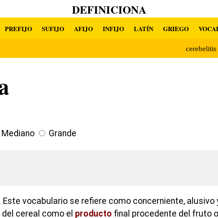
DEFINICIONA
PREFIJO
SUFIJO
AFIJO
INFIJO
LATÍN
GRIEGO
VOCA
cerebeliti
ta
Mediano
Grande
 Este vocabulario se refiere como concerniente, alusivo 
o del cereal como el
producto
final procedente del fruto o