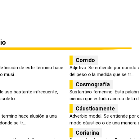
io
Corrido
definición de este término hace
Adjetivo. Se entiende por corrido
o musi...
del peso o la medida que se tr...
Cosmografía
de uso bastante infrecuente,
Sustantivo femenino. Esta palabra
bsoleto...
ciencia que estudia acerca de la d.
Cáusticamente
 termino hace alusión a una
Adverbio modal. Se entiende por
onde se tr...
modo cáustico o de una manera ac
Coriarina