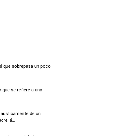
 el que sobrepasa un poco
 que se refiere a una
..
 cáusticamente de un
re, á...