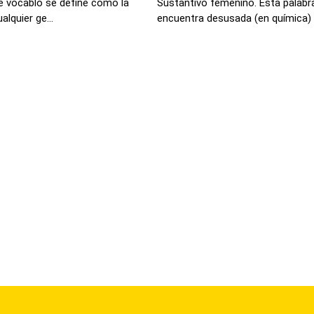
e vocablo se define como la
Sustantivo femenino. Esta palabra
lquier ge...
encuentra desusada (en química) a