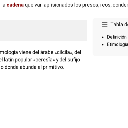
 la
cadena
que van aprisionados los presos, reos, conde
Tabla d
Definición
Etimologí
mología viene del árabe «cilcila», del
del latín popular «ceresĭa» y del sufijo
tio donde abunda el primitivo.