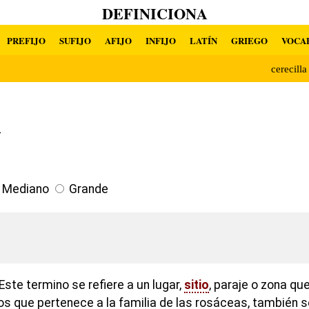
DEFINICIONA
PREFIJO
SUFIJO
AFIJO
INFIJO
LATÍN
GRIEGO
VOCA
cerecill
a
Mediano
Grande
ste termino se refiere a un lugar,
sitio
, paraje o zona qu
 que pertenece a la familia de las rosáceas, también se 