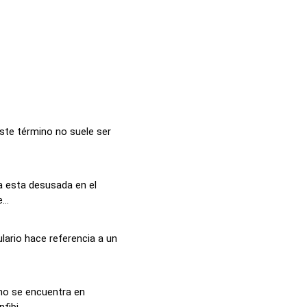
ste término no suele ser
a esta desusada en el
...
lario hace referencia a un
no se encuentra en
ibi...