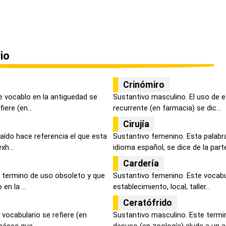
io
Crinómiro
e vocablo en la antiguedad se
Sustantivo masculino. El uso de e
ere (en...
recurrente (en farmacia) se dic...
Cirujía
caído hace referencia el que esta
Sustantivo femenino. Esta palabr
xh...
idioma español, se dice de la parte
Cardería
 termino de uso obsoleto y que
Sustantivo femenino. Este vocabu
en la ...
establecimiento, local, taller...
Ceratófrido
vocabulario se refiere (en
Sustantivo masculino. Este termi
ácea que ...
desuso (en zoología) alude a un anf