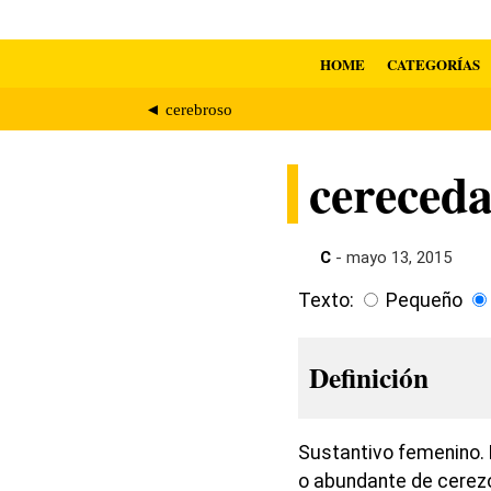
HOME
CATEGORÍAS
◄ cerebroso
cereced
C
- mayo 13, 2015
Texto:
Pequeño
Definición
Sustantivo femenino. E
o abundante de cerezos