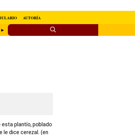
BULARIO
AUTORÍA
a ►
e esta plantío, poblado
le dice cerezal. (en