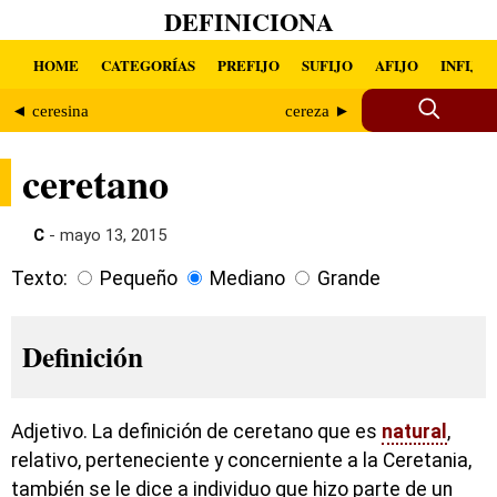
DEFINICIONA
HOME
CATEGORÍAS
PREFIJO
SUFIJO
AFIJO
INFIJO
◄ ceresina
cereza ►
ceretano
C
- mayo 13, 2015
Texto:
Pequeño
Mediano
Grande
Definición
Adjetivo. La definición de ceretano que es
natural
,
relativo, perteneciente y concerniente a la Ceretania,
también se le dice a individuo que hizo parte de un