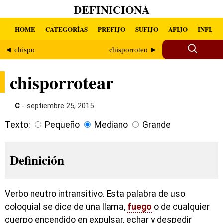
DEFINICIONA
HOME
CATEGORÍAS
PREFIJO
SUFIJO
AFIJO
INFIJO
◄ chispo
chisporroteo ►
chisporrotear
C
- septiembre 25, 2015
Texto:
Pequeño
Mediano
Grande
Definición
Verbo neutro intransitivo. Esta palabra de uso
coloquial se dice de una llama,
fuego
o de cualquier
cuerpo encendido en expulsar, echar y despedir