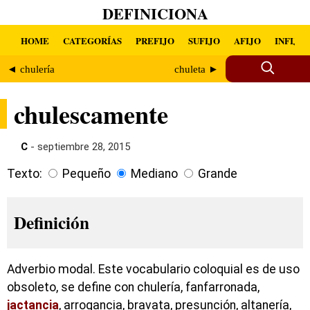
DEFINICIONA
HOME
CATEGORÍAS
PREFIJO
SUFIJO
AFIJO
INFIJO
◄ chulería
chuleta ►
chulescamente
C
- septiembre 28, 2015
Texto:
Pequeño
Mediano
Grande
Definición
Adverbio modal. Este vocabulario coloquial es de uso
obsoleto, se define con chulería, fanfarronada,
jactancia
, arrogancia, bravata, presunción, altanería,