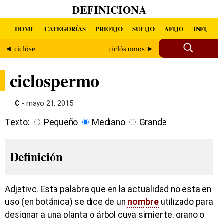
DEFINICIONA
HOME
CATEGORÍAS
PREFIJO
SUFIJO
AFIJO
INFIJO
◄ ciclóse
ciclóstomos ►
ciclospermo
C
- mayo 21, 2015
Texto:
Pequeño
Mediano
Grande
Definición
Adjetivo. Esta palabra que en la actualidad no esta en
uso (en botánica) se dice de un
nombre
utilizado para
designar a una planta o árbol cuya simiente, grano o