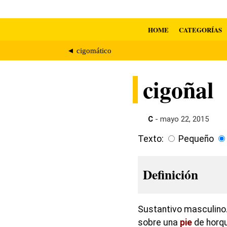
HOME
CATEGORÍAS
◄ cigomático
cigoñal
C
- mayo 22, 2015
Texto:
Pequeño
Definición
Sustantivo masculino. 
sobre una
pie
de horqu