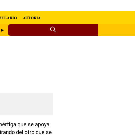
BULARIO
AUTORÍA
o ►
 pértiga que se apoya
irando del otro que se