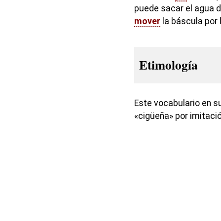
puede sacar el agua d
mover
la báscula por 
Etimología
Este vocabulario en s
«cigüeña» por imitació