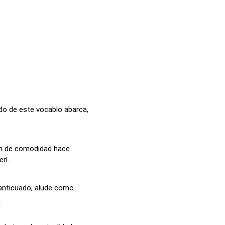
ado de este vocablo abarca,
ón de comodidad hace
í...
 anticuado, alude como
.