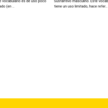
e vocabulario es de uso poco
Sustantivo masculino. Este vocabu
do (en ...
tiene un uso limitado, hace refer...