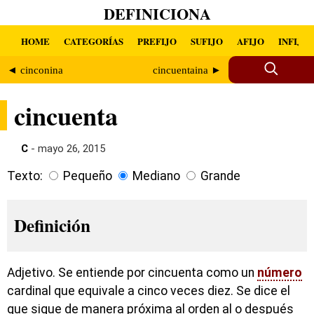
DEFINICIONA
HOME
CATEGORÍAS
PREFIJO
SUFIJO
AFIJO
INFIJO
◄ cinconina
cincuentaina ►
cincuenta
C
- mayo 26, 2015
Texto:
Pequeño
Mediano
Grande
Definición
Adjetivo. Se entiende por cincuenta como un
número
cardinal que equivale a cinco veces diez. Se dice el
que sigue de manera próxima al orden al o después