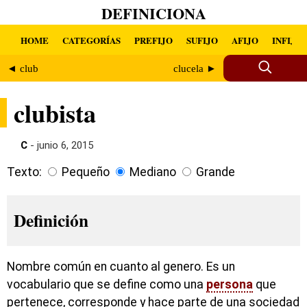
DEFINICIONA
HOME
CATEGORÍAS
PREFIJO
SUFIJO
AFIJO
INFIJO
◄ club
clucela ►
clubista
C
- junio 6, 2015
Texto:
Pequeño
Mediano
Grande
Definición
Nombre común en cuanto al genero. Es un
vocabulario que se define como una
persona
que
pertenece, corresponde y hace parte de una sociedad