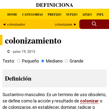
DEFINICIONA
HOME
CATEGORÍAS
PREFIJO
SUFIJO
AFIJO
INFIJO
◄ colonizador
colonizante ►
colonizamiento
C
- junio 19, 2015
Texto:
Pequeño
Mediano
Grande
Definición
Sustantivo masculino. Es un termino de uso obsoleto,
se define como la acción y resultado de
colonizar
o
de colonizarse, en establecer, dominar, radicar o