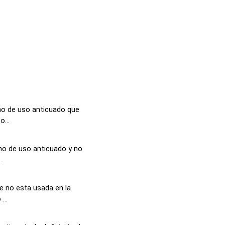
no de uso anticuado que
...
no de uso anticuado y no
..
e no esta usada en la
...