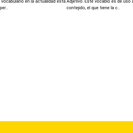
vocabulario en la actualidad está
Adjetivo. Este vocablo es de uso a
er...
contejido, el que tiene la c...