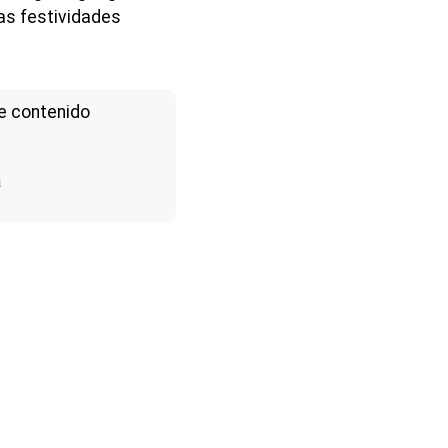
 las festividades
e contenido
a