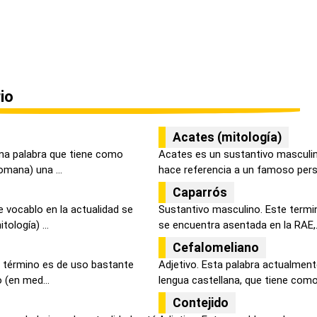
io
Acates (mitología)
na palabra que tiene como
Acates es un sustantivo masculi
omana) una ...
hace referencia a un famoso perso
Caparrós
 vocablo en la actualidad se
Sustantivo masculino. Este termi
ología) ...
se encuentra asentada en la RAE,.
Cefalomeliano
 término es de uso bastante
Adjetivo. Esta palabra actualment
o (en med...
lengua castellana, que tiene como 
Contejido