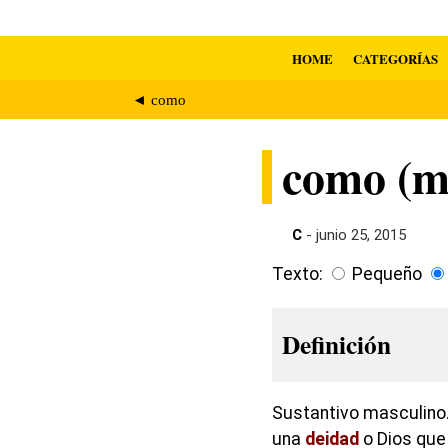
HOME
CATEGORÍAS
◄ como
como (mi
C
- junio 25, 2015
Texto:
Pequeño
Definición
Sustantivo masculino.
una
deidad
o Dios que 