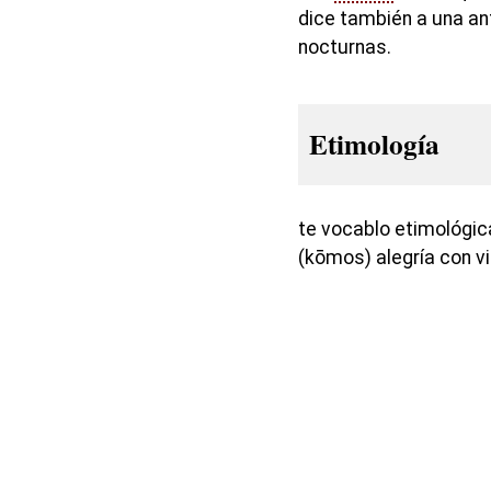
dice también a una ant
nocturnas.
Etimología
te vocablo etimológi
(kōmos) alegría con vi