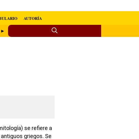
BULARIO
AUTORÍA
a ►
tología) se refiere a
 antiguos griegos. Se