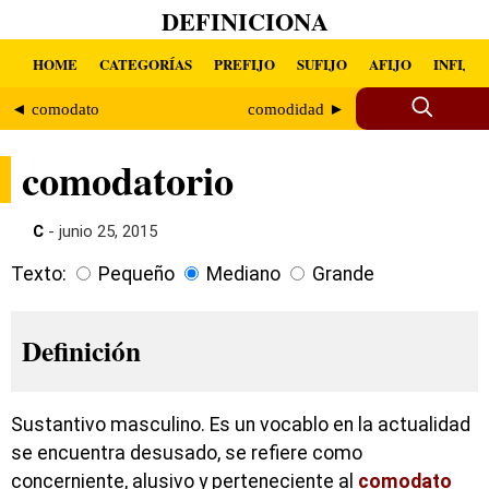
DEFINICIONA
HOME
CATEGORÍAS
PREFIJO
SUFIJO
AFIJO
INFIJO
◄ comodato
comodidad ►
comodatorio
C
- junio 25, 2015
Texto:
Pequeño
Mediano
Grande
Definición
Sustantivo masculino. Es un vocablo en la actualidad
se encuentra desusado, se refiere como
concerniente, alusivo y perteneciente al
comodato