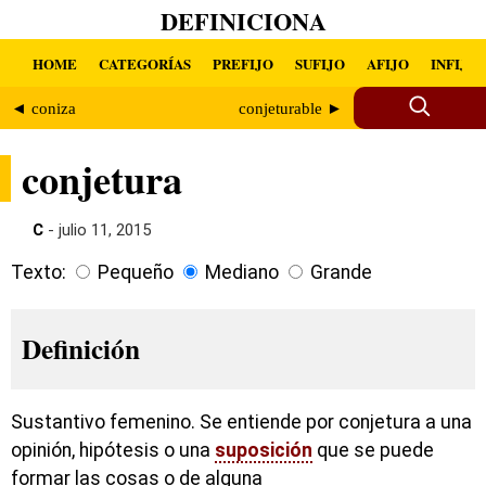
DEFINICIONA
HOME
CATEGORÍAS
PREFIJO
SUFIJO
AFIJO
INFIJO
◄ coniza
conjeturable ►
conjetura
C
- julio 11, 2015
Texto:
Pequeño
Mediano
Grande
Definición
Sustantivo femenino. Se entiende por conjetura a una
opinión, hipótesis o una
suposición
que se puede
formar las cosas o de alguna