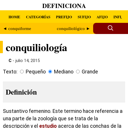
DEFINICIONA
HOME
CATEGORÍAS
PREFIJO
SUFIJO
AFIJO
INFIJO
◄ conquiforme
conquiliológico ►
conquiliología
C
- julio 14, 2015
Texto:
Pequeño
Mediano
Grande
Definición
Sustantivo femenino. Este termino hace referencia a
una parte de la zoología que se trata de la
descripción y el
estudio
acerca de las conchas de la