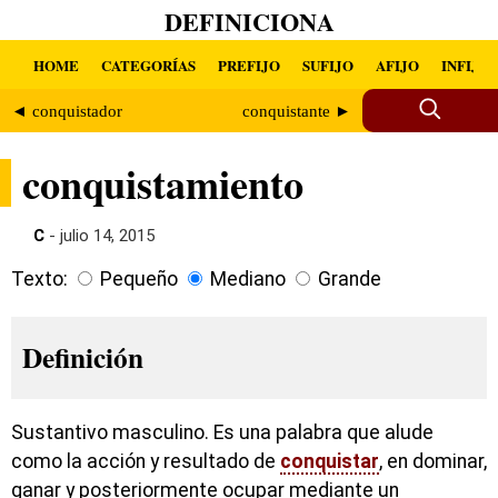
DEFINICIONA
HOME
CATEGORÍAS
PREFIJO
SUFIJO
AFIJO
INFIJO
◄ conquistador
conquistante ►
conquistamiento
C
- julio 14, 2015
Texto:
Pequeño
Mediano
Grande
Definición
Sustantivo masculino. Es una palabra que alude
como la acción y resultado de
conquistar
, en dominar,
ganar y posteriormente ocupar mediante un