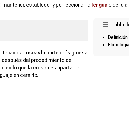
, mantener, establecer y perfeccionar la
lengua
o del dia
Tabla d
Definición
Etimologí
 italiano «crusca» la parte más gruesa
a después del procedimiento del
udiendo que la crusca es apartar la
guaje en cernirlo.