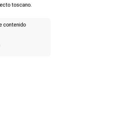
lecto toscano.
e contenido
a