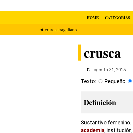
HOME
CATEGORÍAS
◄ cruroastragaliano
crusca
C
- agosto 31, 2015
Texto:
Pequeño
Definición
Sustantivo femenino. E
academia
, institució