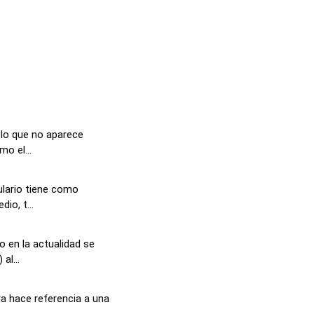
blo que no aparece
mo el...
lario tiene como
io, t...
 en la actualidad se
al...
a hace referencia a una