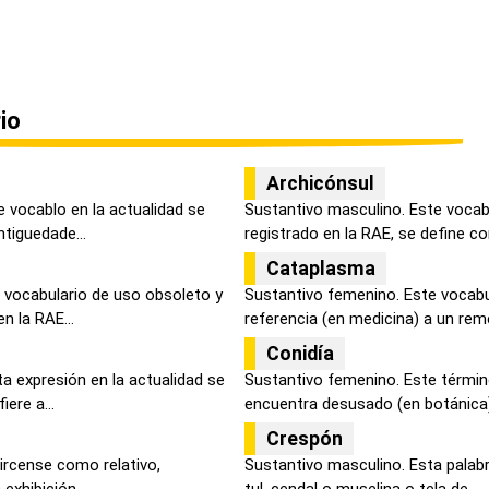
io
Archicónsul
 vocablo en la actualidad se
Sustantivo masculino. Este voca
tiguedade...
registrado en la RAE, se define co
Cataplasma
 vocabulario de uso obsoleto y
Sustantivo femenino. Este vocabu
n la RAE...
referencia (en medicina) a un remed
Conidía
a expresión en la actualidad se
Sustantivo femenino. Este término
ere a...
encuentra desusado (en botánica) 
Crespón
circense como relativo,
Sustantivo masculino. Esta palabr
exhibición...
tul, cendal o muselina o tela de...