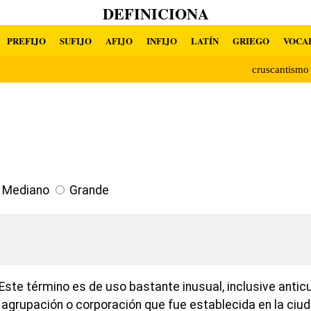
DEFINICIONA
PREFIJO
SUFIJO
AFIJO
INFIJO
LATÍN
GRIEGO
VOCA
cruscantism
Mediano
Grande
ste término es de uso bastante inusual, inclusive anticu
n, agrupación o corporación que fue establecida en la ciud