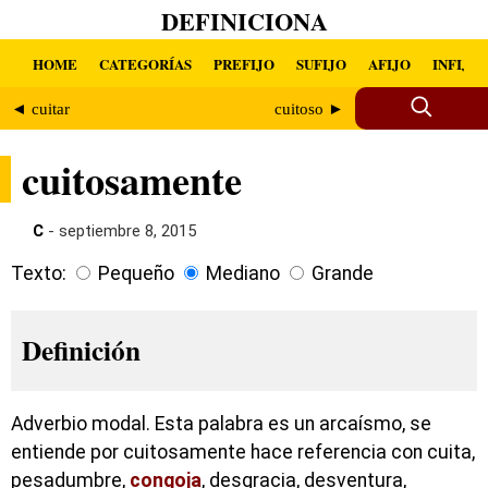
DEFINICIONA
HOME
CATEGORÍAS
PREFIJO
SUFIJO
AFIJO
INFIJO
◄ cuitar
cuitoso ►
cuitosamente
C
- septiembre 8, 2015
Texto:
Pequeño
Mediano
Grande
Definición
Adverbio modal. Esta palabra es un arcaísmo, se
entiende por cuitosamente hace referencia con cuita,
pesadumbre,
congoja
, desgracia, desventura,