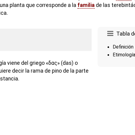
 una planta que corresponde a la
familia
de las terebintá
ica.
Tabla d
Definición
Etimologí
ía viene del griego «δας» (das) o
ere decir la rama de pino de la parte
stancia.