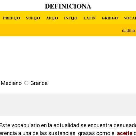
DEFINICIONA
PREFIJO
SUFIJO
AFIJO
INFIJO
LATÍN
GRIEGO
VOCA
dadill
Mediano
Grande
Este vocabulario en la actualidad se encuentra desusado
erencia a una de las sustancias grasas como el
aceite
q