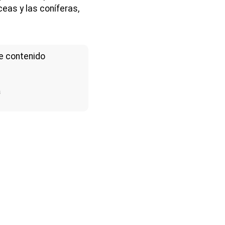
ceas y las coníferas,
e contenido
a