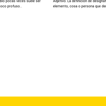
blo pocas veces suele ser
Adjetivo. La definición de designat
poco profuso...
elemento, cosa o persona que den