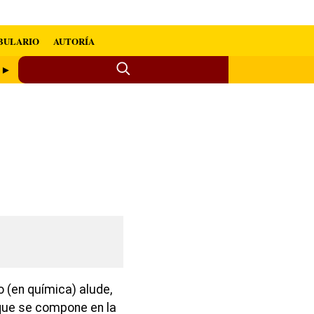
BULARIO
AUTORÍA
o ►
 (en química) alude,
ue se compone en la