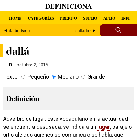
DEFINICIONA
HOME
CATEGORÍAS
PREFIJO
SUFIJO
AFIJO
INFIJO
◄ daltonismo
dallador ►
dallá
D
- octubre 2, 2015
Texto:
Pequeño
Mediano
Grande
Definición
Adverbio de lugar. Este vocabulario en la actualidad
se encuentra desusada, se indica a un
lugar
, paraje o
sitio alejado quienes se comunica o se habla, que