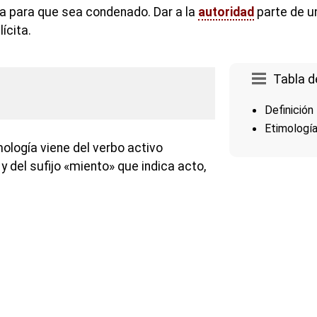
ía para que sea condenado. Dar a la
autoridad
parte de un
ícita.
Tabla d
Definición
Etimologí
ología viene del verbo activo
 y del sufijo «miento» que indica acto,