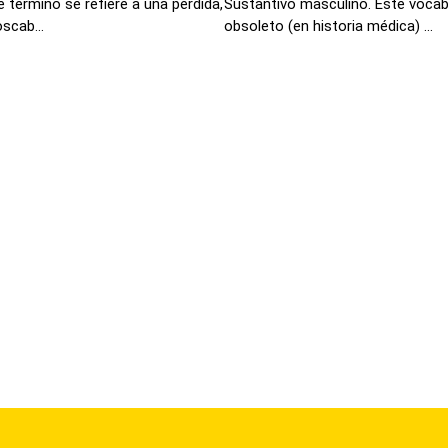
 termino se refiere a una pérdida,
Sustantivo masculino. Este vocabu
scab...
obsoleto (en historia médica) ...