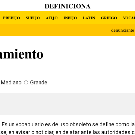
DEFINICIONA
PREFIJO
SUFIJO
AFIJO
INFIJO
LATÍN
GRIEGO
VOCA
denunciant
amiento
Mediano
Grande
 Es un vocabulario es de uso obsoleto se define como la
e, en avisar o noticiar, en delatar ante las autoridades 