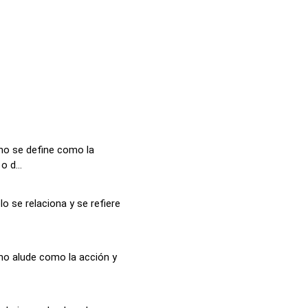
no se define como la
 d...
o se relaciona y se refiere
no alude como la acción y