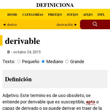
DEFINICIONA
HOME
CATEGORÍAS
PREFIJO
SUFIJO
AFIJO
INFIJO
◄ deriva
derivación ►
derivable
D
- octubre 24, 2015
Texto:
Pequeño
Mediano
Grande
Definición
Adjetivo. Este termino es de uso obsoleto, se
entiende por derivable que es susceptible,
apto
o
capaz de derivado o se puede derivar en traer de la