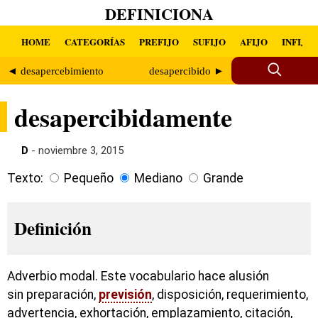
DEFINICIONA
HOME
CATEGORÍAS
PREFIJO
SUFIJO
AFIJO
INFIJO
◄ desapercebimiento
desapercibido ►
desapercibidamente
D
- noviembre 3, 2015
Texto:
Pequeño
Mediano
Grande
Definición
Adverbio modal. Este vocabulario hace alusión
sin preparación,
previsión
, disposición, requerimiento,
advertencia, exhortación, emplazamiento, citación,