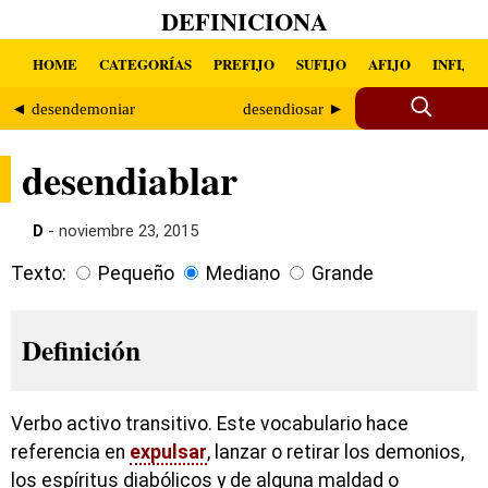
DEFINICIONA
HOME
CATEGORÍAS
PREFIJO
SUFIJO
AFIJO
INFIJO
◄ desendemoniar
desendiosar ►
desendiablar
D
- noviembre 23, 2015
Texto:
Pequeño
Mediano
Grande
Definición
Verbo activo transitivo. Este vocabulario hace
referencia en
expulsar
, lanzar o retirar los demonios,
los espíritus diabólicos y de alguna maldad o