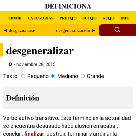
DEFINICIONA
HOME
CATEGORÍAS
PREFIJO
SUFIJO
AFIJO
INFIJO
◄ desgaznatarse
desgeneralización ►
desgeneralizar
D
- noviembre 28, 2015
Texto:
Pequeño
Mediano
Grande
Definición
Verbo activo transitivo. Este término en la actualidad
se encuentra desusado hace alusión en acabar,
concluir,
finalizar
, destruir, terminar y arruinar la