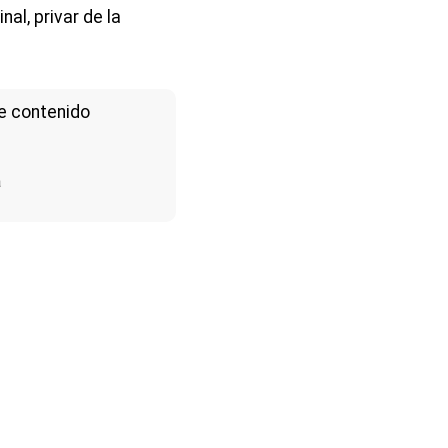
al, privar de la
e contenido
a