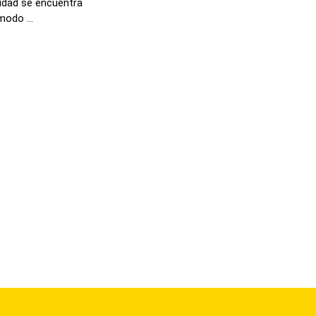
lidad se encuentra
odo ...