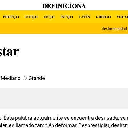
DEFINICIONA
PREFIJO
SUFIJO
AFIJO
INFIJO
LATÍN
GRIEGO
VOCA
deshonestida
star
Mediano
Grande
vo. Esta palabra actualmente se encuentra desusada, se r
bién es llamado también deformar. Desprestigiar, deshonr