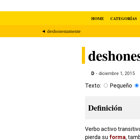
HOME
CATEGORÍAS
◄ deshonestamente
deshone
D
- diciembre 1, 2015
Texto:
Pequeño
Definición
Verbo activo transiti
pierda su
forma
, tam