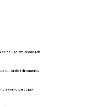
a es de uso anticuado (en
.
uso bastante infrecuente,
encia como participio