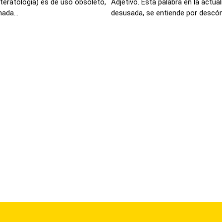
 teratología) es de uso obsoleto,
Adjetivo. Esta palabra en la actua
ada...
desusada, se entiende por descóm