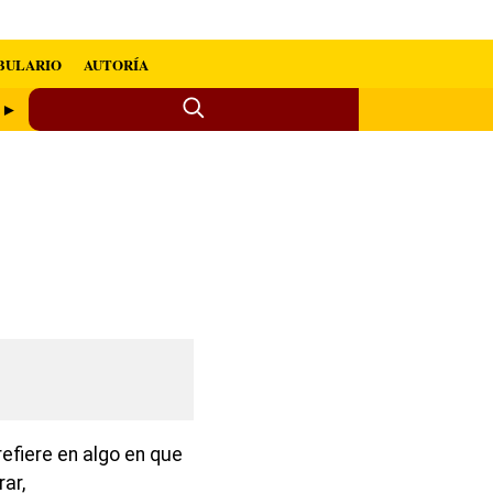
BULARIO
AUTORÍA
d ►
efiere en algo en que
ar,