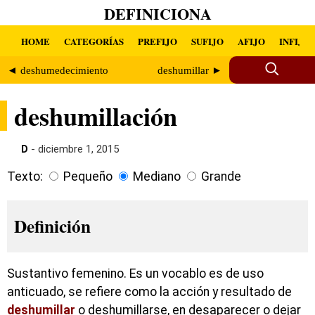
DEFINICIONA
HOME
CATEGORÍAS
PREFIJO
SUFIJO
AFIJO
INFIJO
◄ deshumedecimiento
deshumillar ►
deshumillación
D
- diciembre 1, 2015
Texto:
Pequeño
Mediano
Grande
Definición
Sustantivo femenino. Es un vocablo es de uso
anticuado, se refiere como la acción y resultado de
deshumillar
o deshumillarse, en desaparecer o dejar