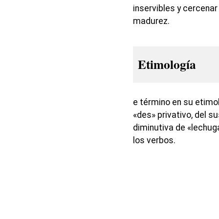
inservibles y cercena
madurez.
Etimología
e término en su etimo
«des» privativo, del s
diminutiva de «lechuga»
los verbos.