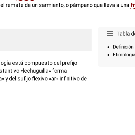
r el remate de un sarmiento, o pámpano que lleva a una
f
Tabla d
Definición
Etimologí
logía está compuesto del prefijo
ustantivo «lechuguilla» forma
 y del sufijo flexivo «ar» infinitivo de