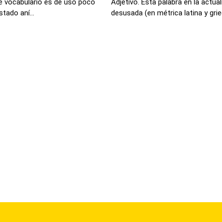
e vocabulario es de uso poco
Adjetivo. Esta palabra en la actua
tado aní...
desusada (en métrica latina y grieg