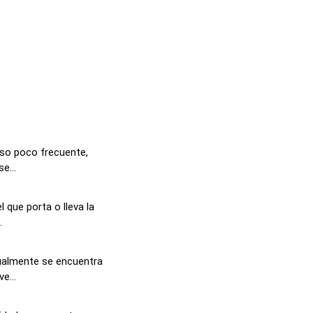
uso poco frecuente,
e...
l que porta o lleva la
.
ualmente se encuentra
e...