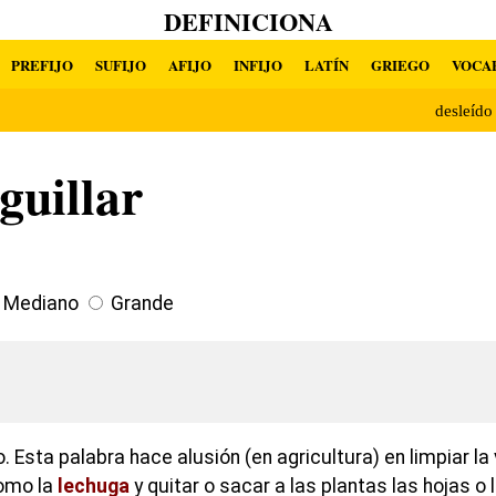
DEFINICIONA
PREFIJO
SUFIJO
AFIJO
INFIJO
LATÍN
GRIEGO
VOCA
desleíd
guillar
Mediano
Grande
o. Esta palabra hace alusión (en agricultura) en limpiar la
como la
lechuga
y quitar o sacar a las plantas las hojas o