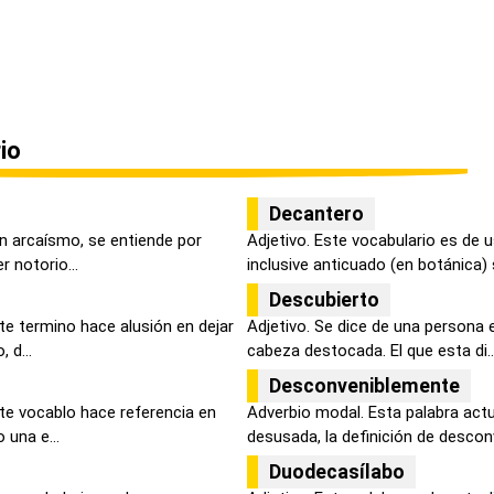
io
Decantero
un arcaísmo, se entiende por
Adjetivo. Este vocabulario es de 
 notorio...
inclusive anticuado (en botánica) s
Descubierto
ste termino hace alusión en dejar
Adjetivo. Se dice de una persona e
 d...
cabeza destocada. El que esta di..
Desconveniblemente
ste vocablo hace referencia en
Adverbio modal. Esta palabra act
 una e...
desusada, la definición de desconv
Duodecasílabo