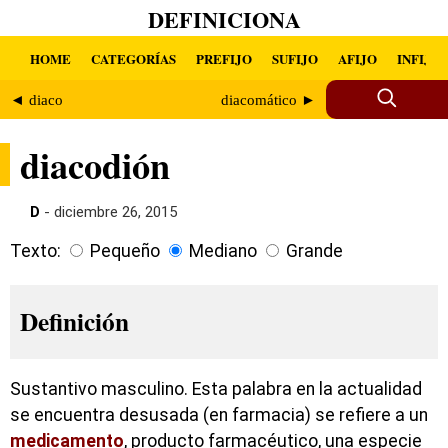
DEFINICIONA
HOME
CATEGORÍAS
PREFIJO
SUFIJO
AFIJO
INFIJO
◄ diaco
diacomático ►
diacodión
D
- diciembre 26, 2015
Texto:
Pequeño
Mediano
Grande
Definición
Sustantivo masculino. Esta palabra en la actualidad
se encuentra desusada (en farmacia) se refiere a un
medicamento
, producto farmacéutico, una especie