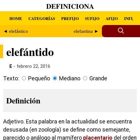
DEFINICIONA
HOME
CATEGORÍAS
PREFIJO
SUFIJO
AFIJO
INFIJO
◄ elefántico
elefantina ►
elefántido
E
- febrero 22, 2016
Texto:
Pequeño
Mediano
Grande
Definición
Adjetivo. Esta palabra en la actualidad se encuentra
desusada (en zoología) se define como semejante,
parecido o análogo al mamífero
placentario
del orden