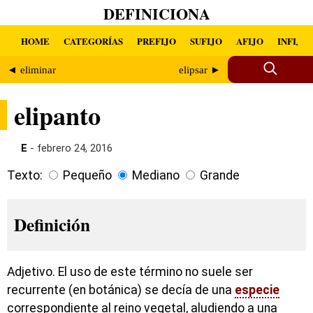
DEFINICIONA
HOME
CATEGORÍAS
PREFIJO
SUFIJO
AFIJO
INFIJO
◄ eliminar
elipsar ►
elipanto
E
- febrero 24, 2016
Texto:
Pequeño
Mediano
Grande
Definición
Adjetivo. El uso de este término no suele ser
recurrente (en botánica) se decía de una
especie
correspondiente al reino vegetal, aludiendo a una