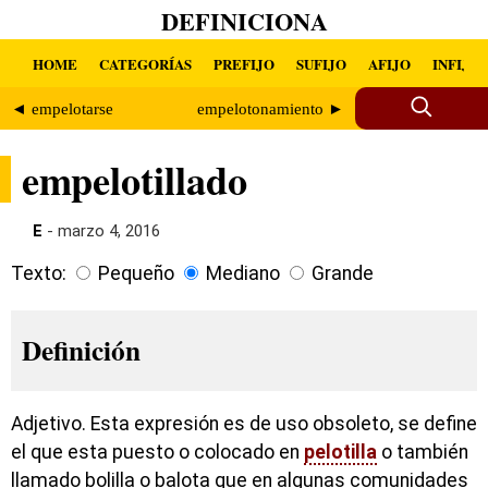
DEFINICIONA
HOME
CATEGORÍAS
PREFIJO
SUFIJO
AFIJO
INFIJO
◄ empelotarse
empelotonamiento ►
empelotillado
E
- marzo 4, 2016
Texto:
Pequeño
Mediano
Grande
Definición
Adjetivo. Esta expresión es de uso obsoleto, se define
el que esta puesto o colocado en
pelotilla
o también
llamado bolilla o balota que en algunas comunidades