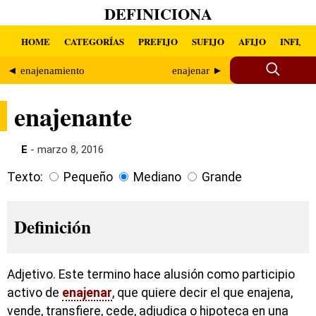
DEFINICIONA
HOME
CATEGORÍAS
PREFIJO
SUFIJO
AFIJO
INFIJO
◄ enajenamiento
enajenar ►
enajenante
E
- marzo 8, 2016
Texto:
Pequeño
Mediano
Grande
Definición
Adjetivo. Este termino hace alusión como participio
activo de
enajenar
, que quiere decir el que enajena,
vende, transfiere, cede, adjudica o hipoteca en una