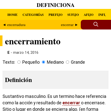
DEFINICIONA
HOME
CATEGORÍAS
PREFIJO
SUFIJO
AFIJO
INFIJO
◄ encerradura
encerrar ►
encerramiento
E
- marzo 14, 2016
Texto:
Pequeño
Mediano
Grande
Definición
Sustantivo masculino. Es un termino hace referencia
como la acción y resultado de
encerrar
o encerrase.
Sitio o lugar en donde se encierra algo. (en forma