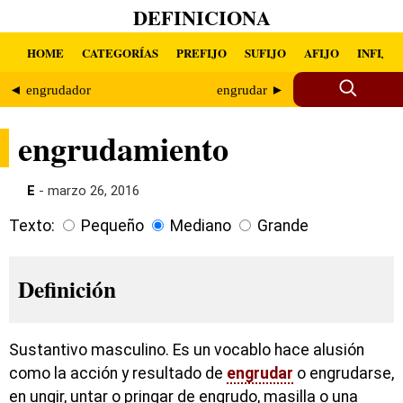
DEFINICIONA
HOME
CATEGORÍAS
PREFIJO
SUFIJO
AFIJO
INFIJO
◄ engrudador
engrudar ►
engrudamiento
E
- marzo 26, 2016
Texto:
Pequeño
Mediano
Grande
Definición
Sustantivo masculino. Es un vocablo hace alusión
como la acción y resultado de
engrudar
o engrudarse,
en ungir, untar o pringar de engrudo, masilla o una