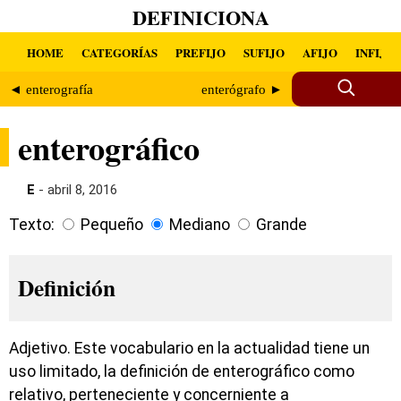
DEFINICIONA
HOME
CATEGORÍAS
PREFIJO
SUFIJO
AFIJO
INFIJO
◄ enterografía
enterógrafo ►
enterográfico
E
- abril 8, 2016
Texto:
Pequeño
Mediano
Grande
Definición
Adjetivo. Este vocabulario en la actualidad tiene un
uso limitado, la definición de enterográfico como
relativo, perteneciente y concerniente a