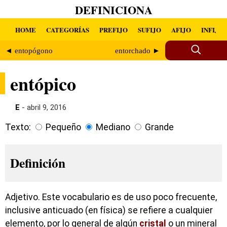
DEFINICIONA
HOME
CATEGORÍAS
PREFIJO
SUFIJO
AFIJO
INFIJO
◄ entopógono
entorchado ►
entópico
E
- abril 9, 2016
Texto:
Pequeño
Mediano
Grande
Definición
Adjetivo. Este vocabulario es de uso poco frecuente,
inclusive anticuado (en física) se refiere a cualquier
elemento, por lo general de algún
cristal
o un mineral