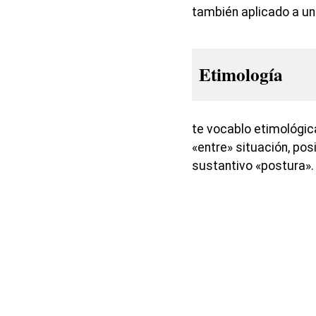
también aplicado a u
Etimología
te vocablo etimológi
«entre» situación, pos
sustantivo «postura».