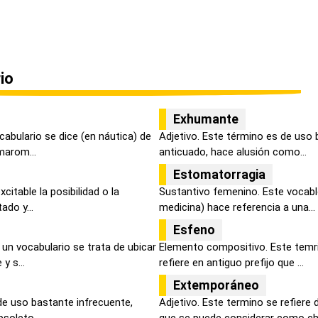
io
Exhumante
abulario se dice (en náutica) de
Adjetivo. Este término es de uso b
marom...
anticuado, hace alusión como...
Estomatorragia
citable la posibilidad o la
Sustantivo femenino. Este vocabl
ado y...
medicina) hace referencia a una...
Esfeno
 un vocabulario se trata de ubicar
Elemento compositivo. Este temri
 s...
refiere en antiguo prefijo que ...
Extemporáneo
de uso bastante infrecuente,
Adjetivo. Este termino se refiere
bsoleto...
que se puede considerar como cho