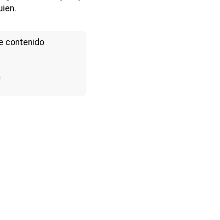
uien.
e contenido
a