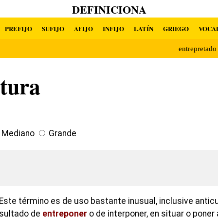
DEFINICIONA
PREFIJO
SUFIJO
AFIJO
INFIJO
LATÍN
GRIEGO
VOCA
entrepretad
tura
Mediano
Grande
Este término es de uso bastante inusual, inclusive antic
esultado de
entreponer
o de interponer, en situar o poner 