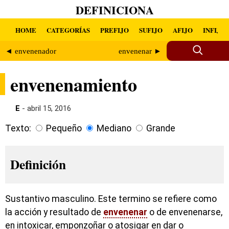
DEFINICIONA
HOME
CATEGORÍAS
PREFIJO
SUFIJO
AFIJO
INFIJO
◄ envenenador
envenenar ►
envenenamiento
E
- abril 15, 2016
Texto:
Pequeño
Mediano
Grande
Definición
Sustantivo masculino. Este termino se refiere como
la acción y resultado de
envenenar
o de envenenarse,
en intoxicar, emponzoñar o atosigar en dar o