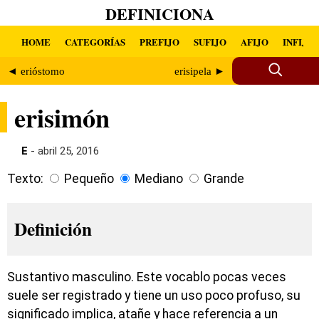
DEFINICIONA
HOME
CATEGORÍAS
PREFIJO
SUFIJO
AFIJO
INFIJO
◄ erióstomo
erisipela ►
erisimón
E
- abril 25, 2016
Texto:
Pequeño
Mediano
Grande
Definición
Sustantivo masculino. Este vocablo pocas veces
suele ser registrado y tiene un uso poco profuso, su
significado implica, atañe y hace referencia a un