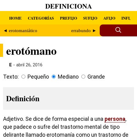
DEFINICIONA
HOME
CATEGORÍAS
PREFIJO
SUFIJO
AFIJO
INFIJO
◄ erotomaniático
errabundo ►
erotómano
E
- abril 26, 2016
Texto:
Pequeño
Mediano
Grande
Definición
Adjetivo. Se dice de forma especial a una
persona
,
que padece o sufre del trastorno mental de tipo
delirante llamado erotomanía como un trastorno de